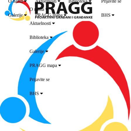
O nama
Aktuelnosti
Biblioteka
Prijavite se
O nama
Galerije
PRAGG mapa
BHS
Aktuelnosti
Biblioteka
Galerije
PRAGG mapa
Prijavite se
BHS