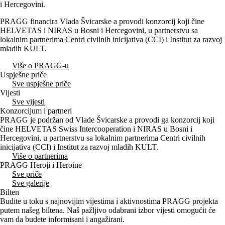
i Hercegovini.
PRAGG financira Vlada Švicarske a provodi konzorcij koji čine
HELVETAS i NIRAS u Bosni i Hercegovini, u partnerstvu sa
lokalnim partnerima Centri civilnih inicijativa (CCI) i Institut za razvoj
mladih KULT.
Više o PRAGG-u
Uspješne priče
Sve uspješne priče
Vijesti
Sve vijesti
Konzorcijum i partneri
PRAGG je podržan od Vlade Švicarske a provodi ga konzorcij koji
čine HELVETAS Swiss Intercooperation i NIRAS u Bosni i
Hercegovini, u partnerstvu sa lokalnim partnerima Centri civilnih
inicijativa (CCI) i Institut za razvoj mladih KULT.
Više o partnerima
PRAGG Heroji i Heroine
Sve priče
Sve galerije
Bilten
Budite u toku s najnovijim vijestima i aktivnostima PRAGG projekta
putem našeg biltena. Naš pažljivo odabrani izbor vijesti omogućit će
vam da budete informisani i angažirani.