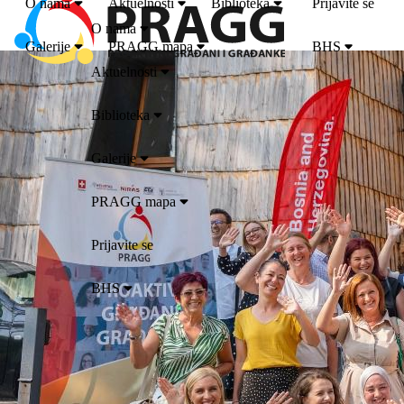
O nama
Aktuelnosti
Biblioteka
Prijavite se
O nama
Galerije
PRAGG mapa
BHS
Aktuelnosti
Biblioteka
Galerije
PRAGG mapa
Prijavite se
BHS