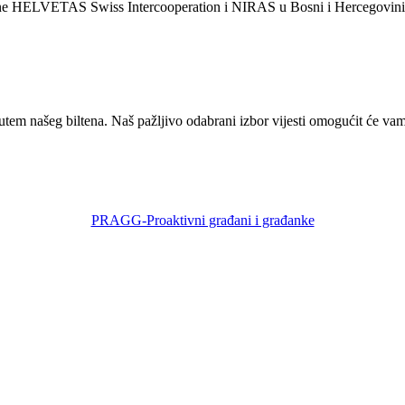
 HELVETAS Swiss Intercooperation i NIRAS u Bosni i Hercegovini, u pa
em našeg biltena. Naš pažljivo odabrani izbor vijesti omogućit će vam 
PRAGG-Proaktivni građani i građanke