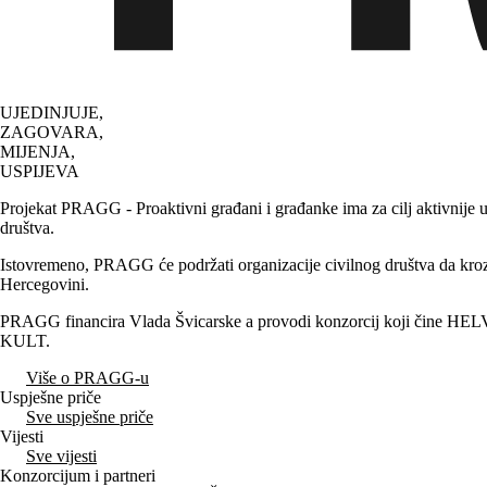
UJEDINJUJE,
ZAGOVARA,
MIJENJA,
USPIJEVA
Projekat PRAGG - Proaktivni građani i građanke ima za cilj aktivnije u
društva.
Istovremeno, PRAGG će podržati organizacije civilnog društva da kroz 
Hercegovini.
PRAGG financira Vlada Švicarske a provodi konzorcij koji čine HELVETA
KULT.
Više o PRAGG-u
Uspješne priče
Sve uspješne priče
Vijesti
Sve vijesti
Konzorcijum i partneri